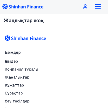
Жаңалықтар жоқ
Бөлімдер
Өнімдер
Компания туралы
Жаңалықтар
Құжаттар
Сұрақтар
Өтеу тәсілдері