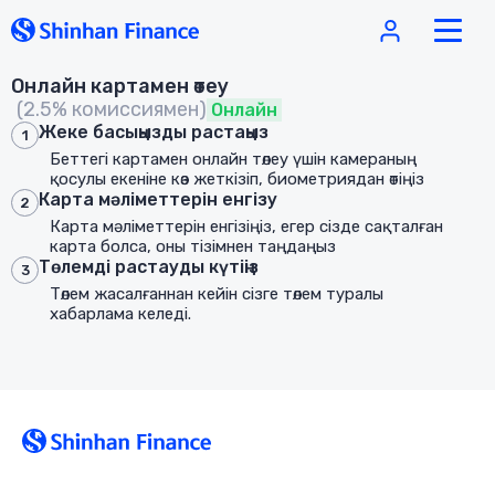
Онлайн картамен өтеу
(2.5% комиссиямен)
Онлайн
Жеке басыңызды растаңыз
1
Беттегі картамен онлайн төлеу үшін камераның
қосулы екеніне көз жеткізіп, биометриядан өтіңіз
Карта мәліметтерін енгізу
2
Карта мәліметтерін енгізіңіз, егер сізде сақталған
карта болса, оны тізімнен таңдаңыз
Төлемді растауды күтіңіз
3
Төлем жасалғаннан кейін сізге төлем туралы
хабарлама келеді.