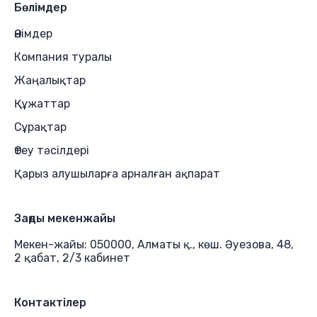
Бөлімдер
Өнімдер
Компания туралы
Жаңалықтар
Құжаттар
Сұрақтар
Өтеу тәсілдері
Қарыз алушыларға арналған ақпарат
Заңды мекенжайы
Мекен-жайы: 050000, Алматы қ., көш. Әуезова, 48,
2 қабат, 2/3 кабинет
Контактілер