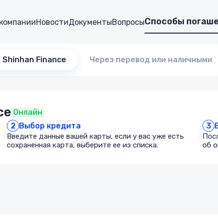
Способы погаш
 компании
Новости
Документы
Вопросы
 Shinhan Finance
Через перевод или наличными
ce
Онлайн
2
3
Выбор кредита
ь
Введите данные вашей карты, если у вас уже есть
Пос
сохраненная карта, выберите ее из списка.
об о